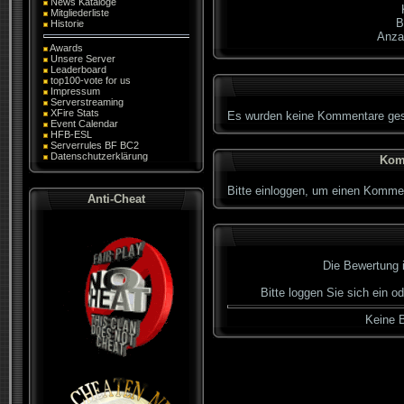
News Kataloge
Mitgliederliste
B
Historie
Anza
Awards
Unsere Server
Leaderboard
top100-vote for us
Impressum
Serverstreaming
XFire Stats
Es wurden keine Kommentare ges
Event Calendar
HFB-ESL
Serverrules BF BC2
Datenschutzerklärung
Kom
Bitte einloggen, um einen Kommen
Anti-Cheat
Die Bewertung is
Bitte loggen Sie sich ein o
Keine 