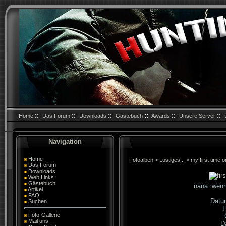
::
::
::
::
::
::
Home
Das Forum
Downloads
Gästebuch
Awards
Unsere Server
Navigation
Home
Fotoalben
>
Lustiges...
>
my first time 
Das Forum
Downloads
Web Links
Gästebuch
nana..wenn 
Artikel
FAQ
Datu
Suchen
H
Foto-Gallerie
Mail uns
D