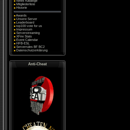
News Kataloge
Mitgliederliste
Historie
Awards
Unsere Server
Leaderboard
top100-vote for us
Impressum
Serverstreaming
XFire Stats
Event Calendar
HFB-ESL
Serverrules BF BC2
Datenschutzerklärung
Anti-Cheat