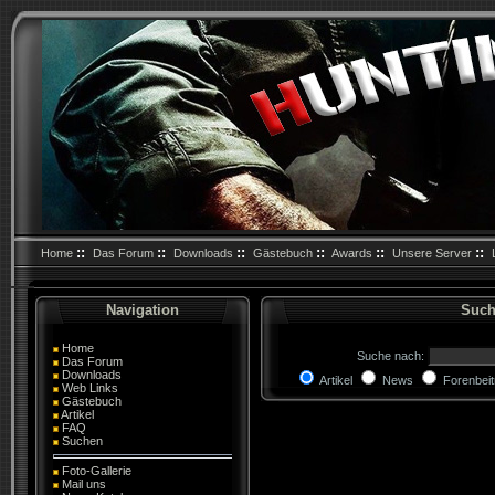
::
::
::
::
::
::
Home
Das Forum
Downloads
Gästebuch
Awards
Unsere Server
Navigation
Such
Home
Suche nach:
Das Forum
Downloads
Artikel
News
Forenbei
Web Links
Gästebuch
Artikel
FAQ
Suchen
Foto-Gallerie
Mail uns